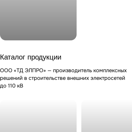
Новинка!
Решения по защите
Каталог продукции
энергетических объектов от
внешних воздействий и атак
ООО «ТД ЭЛПРО» — производитель комплексных
БПЛА
решений в строительстве внешних электросетей
до 110 кВ