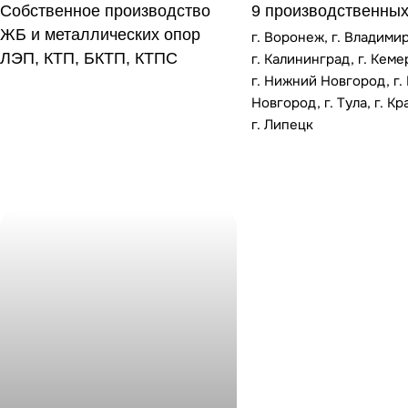
Собственное производство
9 производственных
до 110 кВ
ЖБ и металлических опор
г. Воронеж, г. Владимир
ЛЭП, КТП, БКТП, КТПС
г. Калининград, г. Кеме
Большой ассортимент в наличии. Продукция аттестована
г. Нижний Новгород, г.
Россети.
Новгород, г. Тула, г. К
г. Липецк
Получить предложение