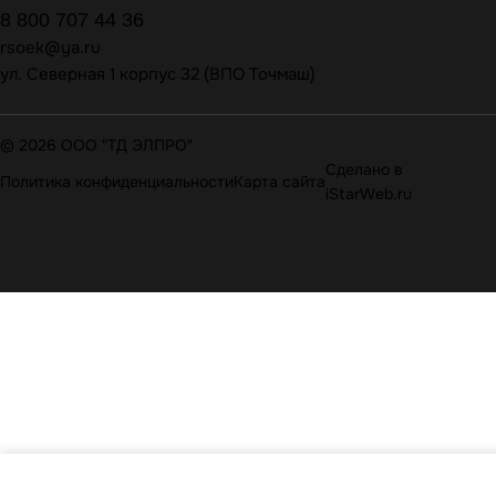
8 800 707 44 36
rsoek@ya.ru
ул. Северная 1 корпус 32 (ВПО Точмаш)
© 2026 ООО "ТД ЭЛПРО"
Сделано в
Политика конфиденциальности
Карта сайта
iStarWeb.ru