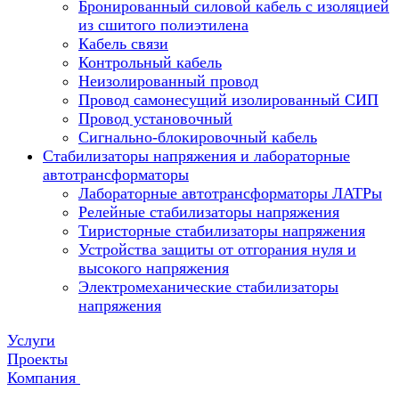
Бронированный силовой кабель с изоляцией
из сшитого полиэтилена
Кабель связи
Контрольный кабель
Неизолированный провод
Провод самонесущий изолированный СИП
Провод установочный
Сигнально-блокировочный кабель
Стабилизаторы напряжения и лабораторные
автотрансформаторы
Лабораторные автотрансформаторы ЛАТРы
Релейные стабилизаторы напряжения
Тиристорные стабилизаторы напряжения
Устройства защиты от отгорания нуля и
высокого напряжения
Электромеханические стабилизаторы
напряжения
Услуги
Проекты
Компания