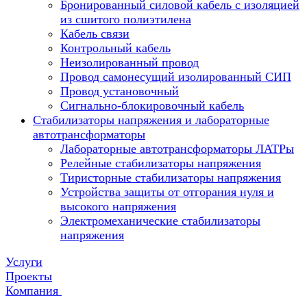
Бронированный силовой кабель с изоляцией
из сшитого полиэтилена
Кабель связи
Контрольный кабель
Неизолированный провод
Провод самонесущий изолированный СИП
Провод установочный
Сигнально-блокировочный кабель
Стабилизаторы напряжения и лабораторные
автотрансформаторы
Лабораторные автотрансформаторы ЛАТРы
Релейные стабилизаторы напряжения
Тиристорные стабилизаторы напряжения
Устройства защиты от отгорания нуля и
высокого напряжения
Электромеханические стабилизаторы
напряжения
Услуги
Проекты
Компания