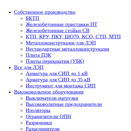
Собственное производство
БКТП
Железобетонные приставки ПТ
Железобетонные стойки СВ
КТП, КРУ, ПКУ, ЩО70, КСО, СТП, МТП
Металлоконструкции для ЛЭП
Нестандартные металлоконструкции
Плита ПЗК
Плиты перекрытия (УБК)
Все для ЛЭП
Арматура для СИП до 1 кВ
Арматура для СИП до 35 кВ
Инструмент для монтажа СИП
Высоковольтное оборудование
Выключатели нагрузки
Высоковольтные предохранители
Изоляторы
Ограничители ОПН
Разрядники
Разъединители