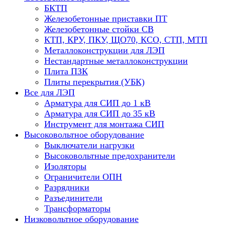
БКТП
Железобетонные приставки ПТ
Железобетонные стойки СВ
КТП, КРУ, ПКУ, ЩО70, КСО, СТП, МТП
Металлоконструкции для ЛЭП
Нестандартные металлоконструкции
Плита ПЗК
Плиты перекрытия (УБК)
Все для ЛЭП
Арматура для СИП до 1 кВ
Арматура для СИП до 35 кВ
Инструмент для монтажа СИП
Высоковольтное оборудование
Выключатели нагрузки
Высоковольтные предохранители
Изоляторы
Ограничители ОПН
Разрядники
Разъединители
Трансформаторы
Низковольтное оборудование