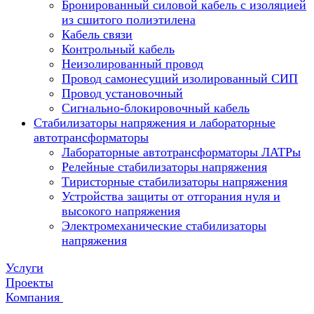
Бронированный силовой кабель с изоляцией
из сшитого полиэтилена
Кабель связи
Контрольный кабель
Неизолированный провод
Провод самонесущий изолированный СИП
Провод установочный
Сигнально-блокировочный кабель
Стабилизаторы напряжения и лабораторные
автотрансформаторы
Лабораторные автотрансформаторы ЛАТРы
Релейные стабилизаторы напряжения
Тиристорные стабилизаторы напряжения
Устройства защиты от отгорания нуля и
высокого напряжения
Электромеханические стабилизаторы
напряжения
Услуги
Проекты
Компания